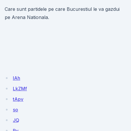
Care sunt partidele pe care Bucurestiul le va gazdui
pe Arena Nationala.
IAh
LkZMf
tApv
so
JQ
Rv