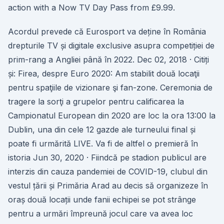
action with a Now TV Day Pass from £9.99.
Acordul prevede că Eurosport va deține în România
drepturile TV și digitale exclusive asupra competiției de
prim-rang a Angliei până în 2022. Dec 02, 2018 · Citiți
și: Firea, despre Euro 2020: Am stabilit două locaţii
pentru spaţiile de vizionare şi fan-zone. Ceremonia de
tragere la sorţi a grupelor pentru calificarea la
Campionatul European din 2020 are loc la ora 13:00 la
Dublin, una din cele 12 gazde ale turneului final și
poate fi urmărită LIVE. Va fi de altfel o premieră în
istoria Jun 30, 2020 · Fiindcă pe stadion publicul are
interzis din cauza pandemiei de COVID-19, clubul din
vestul țării și Primăria Arad au decis să organizeze în
oraș două locații unde fanii echipei se pot strânge
pentru a urmări împreună jocul care va avea loc